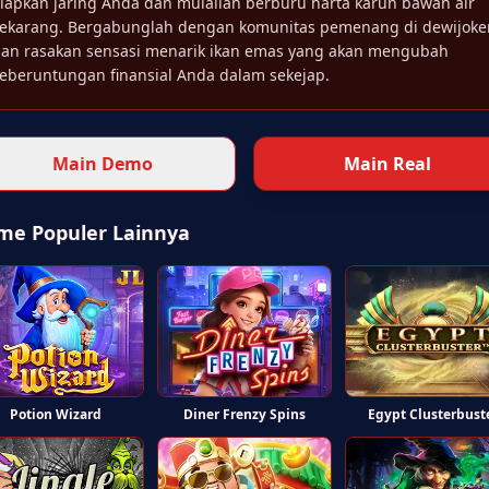
iapkan jaring Anda dan mulailah berburu harta karun bawah air
ekarang. Bergabunglah dengan komunitas pemenang di dewijoke
an rasakan sensasi menarik ikan emas yang akan mengubah
eberuntungan finansial Anda dalam sekejap.
Main Demo
Main Real
me Populer Lainnya
Potion Wizard
Diner Frenzy Spins
Egypt Clusterbust