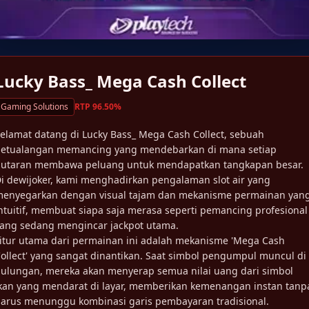
▶
Lucky Bass_ Mega Cash Collect
Gaming Solutions
RTP 96.50%
elamat datang di Lucky Bass_ Mega Cash Collect, sebuah
etualangan memancing yang mendebarkan di mana setiap
utaran membawa peluang untuk mendapatkan tangkapan besar.
i dewijoker, kami menghadirkan pengalaman slot air yang
enyegarkan dengan visual tajam dan mekanisme permainan yan
ntuitif, membuat siapa saja merasa seperti pemancing profesional
ang sedang mengincar jackpot utama.
itur utama dari permainan ini adalah mekanisme 'Mega Cash
ollect' yang sangat dinantikan. Saat simbol pengumpul muncul di
ulungan, mereka akan menyerap semua nilai uang dari simbol
kan yang mendarat di layar, memberikan kemenangan instan tanp
arus menunggu kombinasi garis pembayaran tradisional.