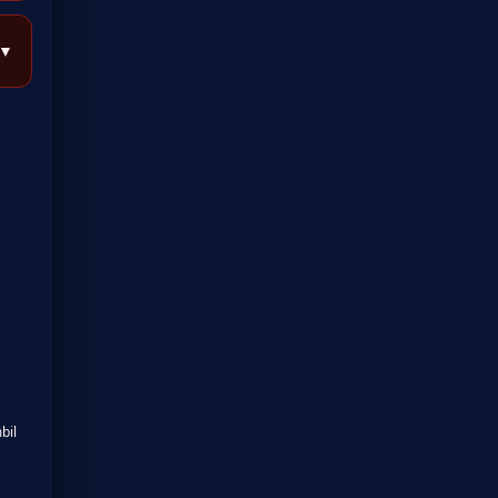
▼
bil