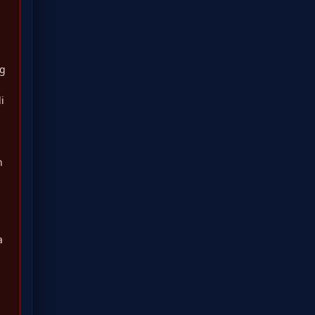
ng
i
n
a