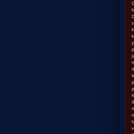
D
k
D
s
k
k
y
p
J
m
d
b
p
p
K
d
m
m
t
v