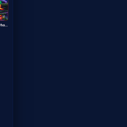
Hansel & Gretel Candyhouse Lines