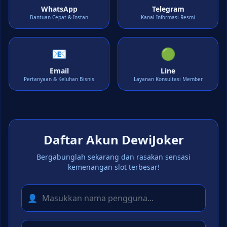
WhatsApp
Telegram
Bantuan Cepat & Instan
Kanal Informasi Resmi
📧
🟢
Email
Line
Pertanyaan & Keluhan Bisnis
Layanan Konsultasi Member
Daftar Akun DewiJoker
Bergabunglah sekarang dan rasakan sensasi
kemenangan slot terbesar!
👤