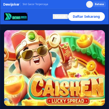
Dewijoker
Slot Gacor Terpercaya
Bahasa
Masuk
Daftar Sekarang