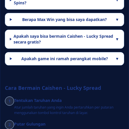
Spins?
Berapa Max Win yang bisa saya dapatkan?
▼
Apakah saya bisa bermain Caishen - Lucky Spread
▼
secara gratis?
Apakah game ini ramah perangkat mobile?
▼
Cara Bermain Caishen - Lucky Spread
Tentukan Taruhan Anda
1
Atur jumlah taruhan yang ingin Anda pertaruhkan per putaran
menggunakan tombol kontrol taruhan di layar.
Putar Gulungan
2