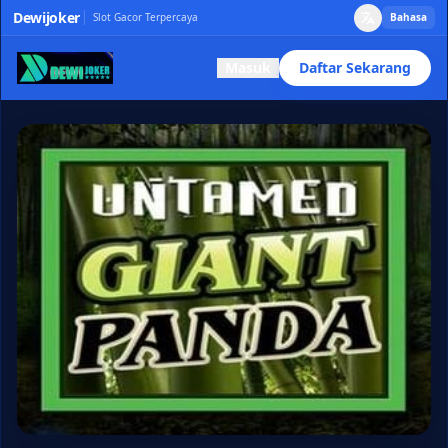
Dewijoker
Slot Gacor Terpercaya
Bahasa
Masuk
Daftar Sekarang