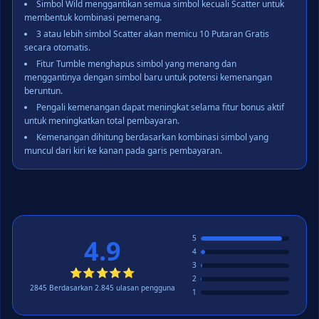
Simbol Wild menggantikan semua simbol kecuali Scatter untuk
membentuk kombinasi pemenang.
3 atau lebih simbol Scatter akan memicu 10 Putaran Gratis
secara otomatis.
Fitur Tumble menghapus simbol yang menang dan
menggantinya dengan simbol baru untuk potensi kemenangan
beruntun.
Pengali kemenangan dapat meningkat selama fitur bonus aktif
untuk meningkatkan total pembayaran.
Kemenangan dihitung berdasarkan kombinasi simbol yang
muncul dari kiri ke kanan pada garis pembayaran.
Rating Pemain Untamed - Giant Panda
5
4.9
4
3
⭐⭐⭐⭐⭐
2
2845 Berdasarkan 2.845 ulasan pengguna
1