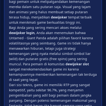
bagi pemain untuk melipatgandakan kemenangan
mereka dalam satu putaran saja. Visual yang tajam
dan animasi yang halus membuat setiap putaran
terasa hidup, menjadikan
dewijoker
tempat terbaik
untuk menikmati game berkualitas tinggi ini.
Bagi Anda yang sering mencari akses melalui
dewijoker login
, Anda akan menemukan bahwa
Untamed - Giant Panda adalah pilihan favorit karena
volatilitasnya yang seimbang. Game ini tidak hanya
menawarkan hiburan, tetapi juga strategi
kemenangan yang nyata melalui simbol-simbol liar
(wild) dan putaran gratis (free spins) yang sering
muncul. Para pemain di komunitas
dewijoker slot
sangat merekomendasikan game ini karena
kemampuannya memberikan kemenangan tak terduga
di saat yang tepat.
Dari sisi teknis, game ini memiliki RTP yang sangat
kompetitif, yaitu sekitar 96.7%, yang menjamin
pengembalian yang adil bagi pemain dalam jangka
panjang. Dengan potensi kemenangan maksimal yang
fantastis, tidak heran jika banyak pemain yang setia