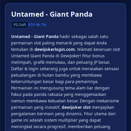
▶
Untamed - Giant Panda
PG Soft
RTP 96.7%
Untamed - Giant Panda
hadir sebagai salah satu
permainan slot paling menarik yang dapat Anda
temukan di
dewijokerlogin.com
. Nikmati keseruan slot
Untamed Giant Panda di DewiJoker! Fitur bonus
melimpah, grafik memukau, dan peluang JP besar.
Daftar & login sekarang juga untuk merasakan sensasi
petualangan di hutan bambu yang membawa
keberuntungan besar bagi para pemainnya.
Permainan ini mengusung tema alam liar dengan
fokus pada panda raksasa yang menggemaskan
namun membawa kekuatan besar. Dengan mekanisme
permainan yang inovatif,
dewijoker slot
menyajikan
pengalaman bermain yang dinamis. Fitur utama dari
game ini adalah sistem multiplier yang dapat
meningkat secara progresif, memberikan peluang