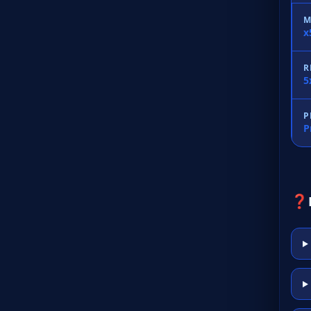
M
x
R
5
P
P
❓