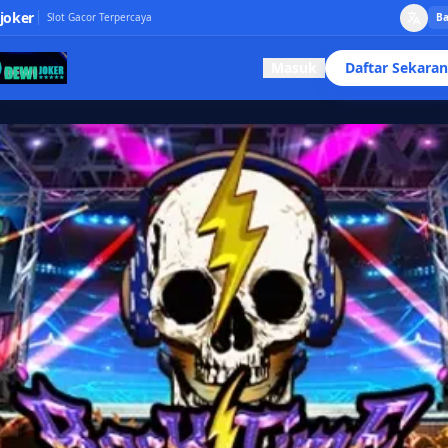
joker
Slot Gacor Terpercaya
B
Masuk
Daftar Sekara