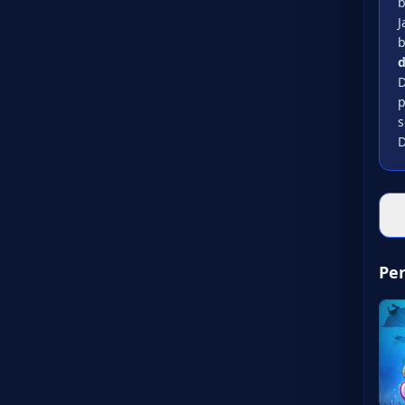
b
J
b
d
D
p
s
D
Pe