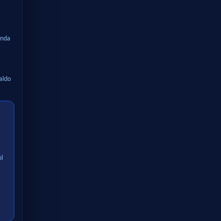
Anda
aldo
l