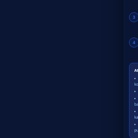
3
4
A
k
b
k
pu