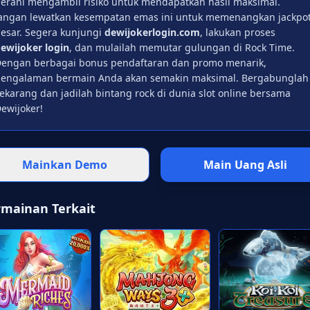
erani mengambil risiko untuk mendapatkan hasil maksimal.
angan lewatkan kesempatan emas ini untuk memenangkan jackpo
esar. Segera kunjungi
dewijokerlogin.com
, lakukan proses
ewijoker login
, dan mulailah memutar gulungan di Rock Time.
engan berbagai bonus pendaftaran dan promo menarik,
engalaman bermain Anda akan semakin maksimal. Bergabunglah
ekarang dan jadilah bintang rock di dunia slot online bersama
ewijoker!
Mainkan Demo
Main Uang Asli
rmainan Terkait