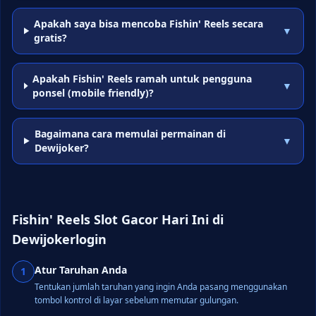
Apakah saya bisa mencoba Fishin' Reels secara
▼
gratis?
Apakah Fishin' Reels ramah untuk pengguna
▼
ponsel (mobile friendly)?
Bagaimana cara memulai permainan di
▼
Dewijoker?
Fishin' Reels Slot Gacor Hari Ini di
Dewijokerlogin
Atur Taruhan Anda
1
Tentukan jumlah taruhan yang ingin Anda pasang menggunakan
tombol kontrol di layar sebelum memutar gulungan.