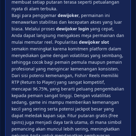
membuat setiap putaran terasa seperti petualangan
nyata di alam terbuka.
Bagi para penggemar
dewijoker
, permainan ini
menawarkan stabilitas dan kecepatan akses yang luar
biasa. Melalui proses
dewijoker login
yang cepat,
Anda dapat langsung mengakses meja permainan dan
mulai memutar reel. Popularitas
dewijoker slot
semakin meningkat karena komitmen platform dalam
menyediakan game dengan volatilitas yang seimbang,
sehingga cocok bagi pemain pemula maupun pemain
profesional yang mengincar kemenangan konsisten.
Dari sisi potensi kemenangan, Fishin' Reels memiliki
RTP (Return to Player) yang sangat kompetitif,
mencapai 96.75%, yang berarti peluang pengembalian
kepada pemain sangat tinggi. Dengan volatilitas
sedang, game ini mampu memberikan kemenangan
kecil yang sering serta potensi jackpot besar yang
dapat meledak kapan saja. Fitur putaran gratis (free
spins) juga menjadi daya tarik utama, di mana simbol
pemancing akan muncul lebih sering, meningkatkan
peluang Anda untuk mendapatkan pembayaran