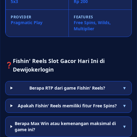
5x3
Rp 200
PROVIDER
FEATURES
Pragmatic Play
Free Spins, Wilds,
Multiplier
Fishin' Reels Slot Gacor Hari Ini di
❓
Dewijokerlogin
Berapa RTP dari game Fishin' Reels?
▼
Apakah Fishin' Reels memiliki fitur Free Spins?
▼
Berapa Max Win atau kemenangan maksimal di
▼
game ini?