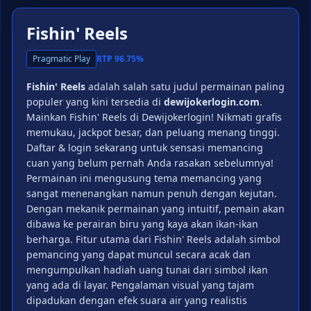
▶
Fishin' Reels
Pragmatic Play
RTP 96.75%
Fishin' Reels
adalah salah satu judul permainan paling
populer yang kini tersedia di
dewijokerlogin.com
.
Mainkan Fishin' Reels di Dewijokerlogin! Nikmati grafis
memukau, jackpot besar, dan peluang menang tinggi.
Daftar & login sekarang untuk sensasi memancing
cuan yang belum pernah Anda rasakan sebelumnya!
Permainan ini mengusung tema memancing yang
sangat menenangkan namun penuh dengan kejutan.
Dengan mekanik permainan yang intuitif, pemain akan
dibawa ke perairan biru yang kaya akan ikan-ikan
berharga. Fitur utama dari Fishin' Reels adalah simbol
pemancing yang dapat muncul secara acak dan
mengumpulkan hadiah uang tunai dari simbol ikan
yang ada di layar. Pengalaman visual yang tajam
dipadukan dengan efek suara air yang realistis